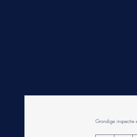
House Services
Mallorca
E
Grondige inspectie
85