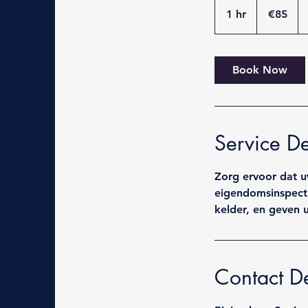
euros
1 hr
1
€85
h
Book Now
Service De
Zorg ervoor dat u
eigendomsinspecti
kelder, en geven 
Contact De