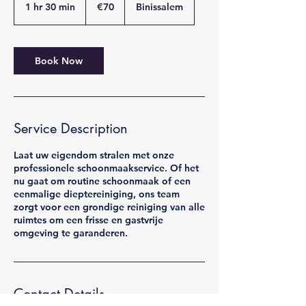
euros
1 hr 30 min
1
€70
Binissalem
h
3
0
m
Book Now
i
n
Service Description
Laat uw eigendom stralen met onze
professionele schoonmaakservice. Of het
nu gaat om routine schoonmaak of een
eenmalige dieptereiniging, ons team
zorgt voor een grondige reiniging van alle
ruimtes om een frisse en gastvrije
omgeving te garanderen.
Contact Details