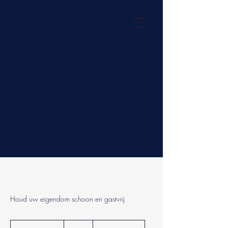
House Services Mallorca
Schoonmaakservice
Houd uw eigendom schoon en gastvrij
70